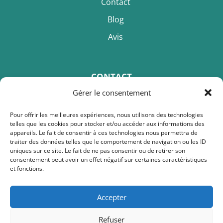
Contact
Blog
Avis
CONTACT
Gérer le consentement
Ludmila Fradet
Pour offrir les meilleures expériences, nous utilisons des technologies
telles que les cookies pour stocker et/ou accéder aux informations des
Téléphone :
+33 6.79.59.04.79
appareils. Le fait de consentir à ces technologies nous permettra de
traiter des données telles que le comportement de navigation ou les ID
Email :
ludmila.calinici@gmail.com
uniques sur ce site. Le fait de ne pas consentir ou de retirer son
consentement peut avoir un effet négatif sur certaines caractéristiques
et fonctions.
Adresse :
Espace Monniais
Accepter
48 rue de Bray
Refuser
35510 Cesson-Sévigné