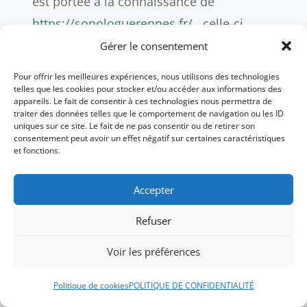
est portée à la connaissance de
https://sonologuerennes.fr/
, celle-ci
devra dans les meilleurs délais informer
Gérer le consentement
le Client et lui communiquer les mesures
Pour offrir les meilleures expériences, nous utilisons des technologies
de corrections prises. Par ailleurs
telles que les cookies pour stocker et/ou accéder aux informations des
appareils. Le fait de consentir à ces technologies nous permettra de
https://sonologuerennes.fr/
ne collecte
traiter des données telles que le comportement de navigation ou les ID
uniques sur ce site. Le fait de ne pas consentir ou de retirer son
aucune « données sensibles ».
consentement peut avoir un effet négatif sur certaines caractéristiques
et fonctions.
Les Données Personnelles de l’Utilisateur
peuvent être traitées par des filiales de
Accepter
https://sonologuerennes.fr/
et des sous-
Refuser
traitants (prestataires de services),
Voir les préférences
exclusivement afin de réaliser les finalités
de la présente politique.
Politique de cookies
POLITIQUE DE CONFIDENTIALITÉ