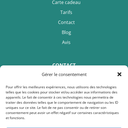
Carte cadeau
Tarifs
Contact
Blog
Avis
CONTACT
Gérer le consentement
Ludmila Fradet
Pour offrir les meilleures expériences, nous utilisons des technologies
telles que les cookies pour stocker et/ou accéder aux informations des
Téléphone :
+33 6.79.59.04.79
appareils. Le fait de consentir à ces technologies nous permettra de
traiter des données telles que le comportement de navigation ou les ID
Email :
ludmila.calinici@gmail.com
uniques sur ce site. Le fait de ne pas consentir ou de retirer son
consentement peut avoir un effet négatif sur certaines caractéristiques
et fonctions.
Adresse :