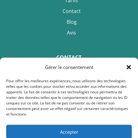
Tarifs
Contact
Blog
Avis
CONTACT
Gérer le consentement
Ludmila Fradet
Pour offrir les meilleures expériences, nous utilisons des technologies
telles que les cookies pour stocker et/ou accéder aux informations des
Téléphone :
+33 6.79.59.04.79
appareils. Le fait de consentir à ces technologies nous permettra de
traiter des données telles que le comportement de navigation ou les ID
Email :
ludmila.calinici@gmail.com
uniques sur ce site. Le fait de ne pas consentir ou de retirer son
consentement peut avoir un effet négatif sur certaines caractéristiques
et fonctions.
Adresse :
Espace Monniais
Accepter
48 rue de Bray